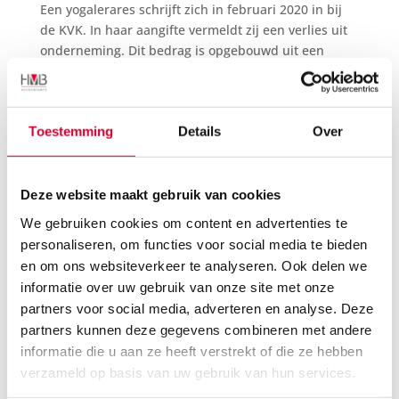
Een yogalerares schrijft zich in februari 2020 in bij
de KVK. In haar aangifte vermeldt zij een verlies uit
onderneming. Dit bedrag is opgebouwd uit een
omzet van € 203, verminderd met
zelfstandigenaftrek en startersaftrek en verhoogd
met de MKB-winstvrijstelling. Zij vermeldt geen
Toestemming
Details
Over
kosten of bedrijfsmiddelen op de balans.
Correctie door de inspecteur
De inspecteur merkt de omzet van € 203 aan als
Deze website maakt gebruik van cookies
resultaat uit overige werkzaamheden en past de
We gebruiken cookies om content en advertenties te
ondernemersfaciliteiten niet toe. De vrouw maakt
personaliseren, om functies voor social media te bieden
bezwaar, maar dit wordt ongegrond verklaard. Ook
en om ons websiteverkeer te analyseren. Ook delen we
de rechtbank verklaart haar beroep ongegrond.
informatie over uw gebruik van onze site met onze
Winst uit onderneming
partners voor social media, adverteren en analyse. Deze
Een onderneming vereist een duurzame organisatie
partners kunnen deze gegevens combineren met andere
van arbeid en kapitaal die deelneemt aan het
informatie die u aan ze heeft verstrekt of die ze hebben
maatschappelijk verkeer met het oogmerk om
verzameld op basis van uw gebruik van hun services.
voordeel te behalen. Cruciaal is dat dit voordeel ook