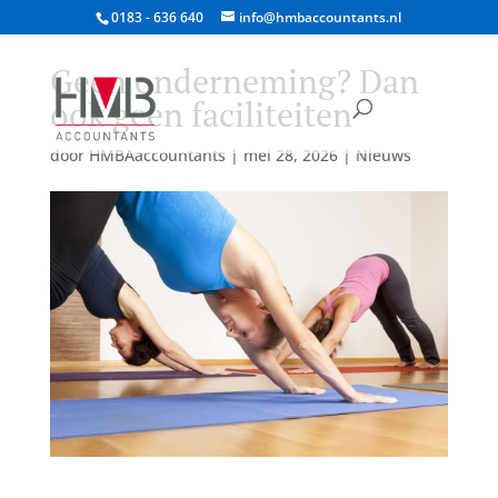
0183 - 636 640
info@hmbaccountants.nl
Geen onderneming? Dan
ook geen faciliteiten
door
HMBAaccountants
|
mei 28, 2026
|
Nieuws