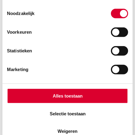
redelijkerwijs te verwachten moet zijn. Bij de
Toestemmingsselectie
beoordeling hiervan wordt onder meer gekeken naar
Noodzakelijk
de duurzaamheid en omvang van de
werkzaamheden, de beschikbare tijd,
ondernemersrisico, de omvang van inkomsten en
Voorkeuren
investeringen, het aantal opdrachtgevers en de
bekendheid naar buiten.
Statistieken
Geen objectieve winstverwachting
De lerares maakt niet aannemelijk dat zij een
Marketing
onderneming drijft. De omzet (van € 203) is
marginaal en er zijn geen kosten of investeringen
vermeld. Haar urenoverzichten bestaan uit ronde
getallen en veel activiteiten zijn als vrijwilligerswerk
Alles toestaan
omschreven. Er is geen kenbaar bedrijfsplan of
realistisch doel. Ook uit de aangiften van latere jaren
Selectie toestaan
blijkt geen redelijke winstverwachting. Daarom komt
de vrouw niet in aanmerking voor de
ondernemersfaciliteiten, zoals de
Weigeren
zelfstandigenaftrek.