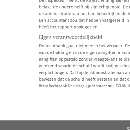
De inspecteur merkt de kwijtschelding aan als 
belast, de andere helft bij zijn echtgenote. D
de administratie van het familiebedrijf en de 
Een accountant zou dat hebben vastgesteld in
heeft het rapport nooit gezien.
Eigen verantwoordelijkheid
De rechtbank gaat niet mee in het verweer. De
van de holding én in de eigen aangiften inko
aangiften opgesteld zonder vraagtekens te pla
getekend waarin de schuld wordt kwijtgeschold
verplichtingen. Dat hij de administratie aan a
bewezen dat de schuld heeft bestaan en dat de
Bron: Rechtbank Den Haag | jurisprudentie | ECLI:N
©