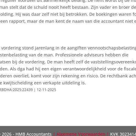
regulier voordeel uit aanmerkelijk belang. De helft wordt bij de m
e man stelt dat de schuld nooit heeft bestaan. Zijn vader en broer 
holding. Hij was daar zelf niet bij betrokken. De boekingen waren f
 een rapport, maar de man kent de naam van die accountant niet 
 vordering stond jarenlang in de aangiften vennootschapsbelastin
mstenbelasting van de man. Professionele adviseurs hebben die
atsen bij de vordering. De man heeft zelf de vaststellingsovereen
en. Als dga had hij een eigen verantwoordelijkheid voor de fiscal
nderen overliet, komt voor zijn rekening en risico. De rechtbank ach
 kwijtschelding een verkapte uitdeling is.
L:RBDHA:2025:22439 | 12-11-2025
 2026 - HMB Accountants
|
Algemene Voorwaarden
|
KVK 302341