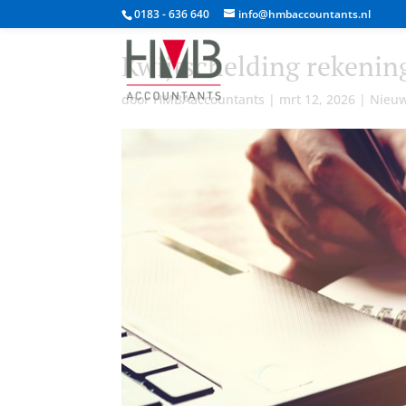
0183 - 636 640
info@hmbaccountants.nl
Kwijtschelding rekenin
door
HMBAaccountants
|
mrt 12, 2026
|
Nieu